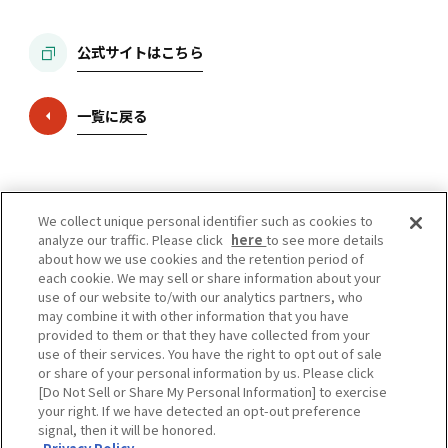
公式サイトはこちら
一覧に戻る
We collect unique personal identifier such as cookies to
analyze our traffic. Please click
here
to see more details
about how we use cookies and the retention period of
each cookie. We may sell or share information about your
use of our website to/with our analytics partners, who
may combine it with other information that you have
provided to them or that they have collected from your
use of their services. You have the right to opt out of sale
or share of your personal information by us. Please click
[Do Not Sell or Share My Personal Information] to exercise
your right. If we have detected an opt-out preference
事務局
大阪市北区芝田一丁目1番4号 阪急ターミナルビル
signal, then it will be honored.
お問い合わせはこちら